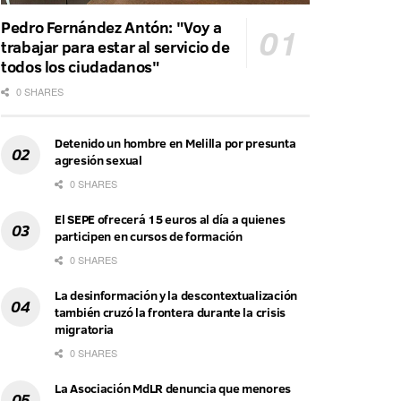
Pedro Fernández Antón: "Voy a
trabajar para estar al servicio de
todos los ciudadanos"
0 SHARES
Detenido un hombre en Melilla por presunta
agresión sexual
0 SHARES
El SEPE ofrecerá 15 euros al día a quienes
participen en cursos de formación
0 SHARES
La desinformación y la descontextualización
también cruzó la frontera durante la crisis
migratoria
0 SHARES
La Asociación MdLR denuncia que menores