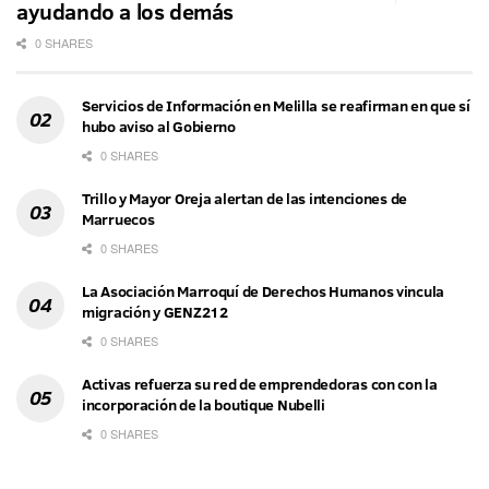
ayudando a los demás
0 SHARES
Servicios de Información en Melilla se reafirman en que sí
hubo aviso al Gobierno
0 SHARES
Trillo y Mayor Oreja alertan de las intenciones de
Marruecos
0 SHARES
La Asociación Marroquí de Derechos Humanos vincula
migración y GENZ212
0 SHARES
Activas refuerza su red de emprendedoras con con la
incorporación de la boutique Nubelli
0 SHARES