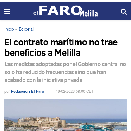
Inicio
»
Editorial
El contrato marítimo no trae
beneficios a Melilla
Las medidas adoptadas por el Gobierno central no
solo ha reducido frecuencias sino que han
acabado con la iniciativa privada
por
Redacción El Faro
19/02/2026 08:00 CET