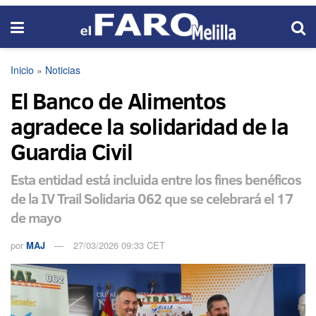
Inicio
»
Noticias
El Banco de Alimentos
agradece la solidaridad de la
Guardia Civil
Esta entidad está incluida entre los fines benéficos
de la IV Trail Solidaria 062 que se celebrará el 17
de mayo
por
MAJ
27/03/2026 09:33 CET