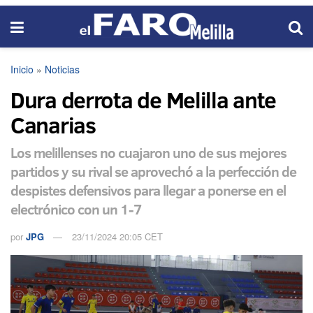
Inicio
»
Noticias
Dura derrota de Melilla ante
Canarias
Los melillenses no cuajaron uno de sus mejores
partidos y su rival se aprovechó a la perfección de
despistes defensivos para llegar a ponerse en el
electrónico con un 1-7
por
JPG
23/11/2024 20:05 CET