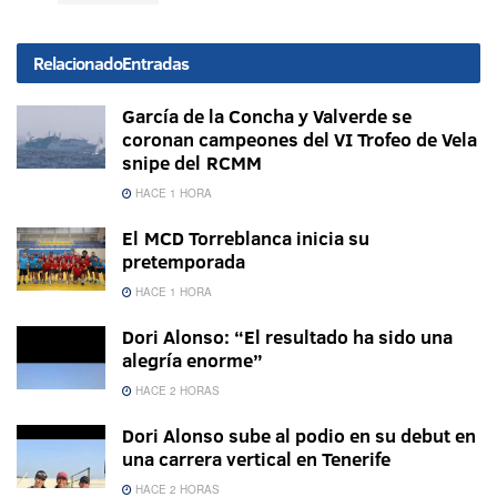
Relacionado
Entradas
García de la Concha y Valverde se
coronan campeones del VI Trofeo de Vela
snipe del RCMM
HACE 1 HORA
El MCD Torreblanca inicia su
pretemporada
HACE 1 HORA
Dori Alonso: “El resultado ha sido una
alegría enorme”
HACE 2 HORAS
Dori Alonso sube al podio en su debut en
una carrera vertical en Tenerife
HACE 2 HORAS