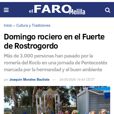
Inicio
»
Cultura y Tradiciones
Domingo rociero en el Fuerte
de Rostrogordo
Más de 3.000 personas han pasado por la
romería del Rocío en una jornada de Pentecostés
marcada por la hermandad y el buen ambiente
por
Joaquín Morales Bautista
24/05/2026 19:43 CEST