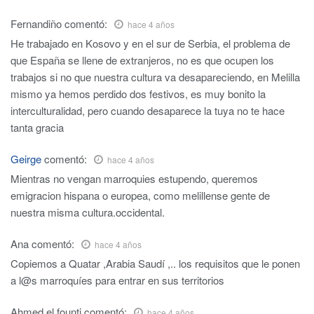
Fernandiño
comentó:
hace 4 años
He trabajado en Kosovo y en el sur de Serbia, el problema de
que España se llene de extranjeros, no es que ocupen los
trabajos si no que nuestra cultura va desapareciendo, en Melilla
mismo ya hemos perdido dos festivos, es muy bonito la
interculturalidad, pero cuando desaparece la tuya no te hace
tanta gracia
Geirge
comentó:
hace 4 años
Mientras no vengan marroquies estupendo, queremos
emigracion hispana o europea, como melillense gente de
nuestra misma cultura.occidental.
Ana
comentó:
hace 4 años
Copiemos a Quatar ,Arabia Saudí ,.. los requisitos que le ponen
a l@s marroquíes para entrar en sus territorios
Ahmed el founti
comentó:
hace 4 años