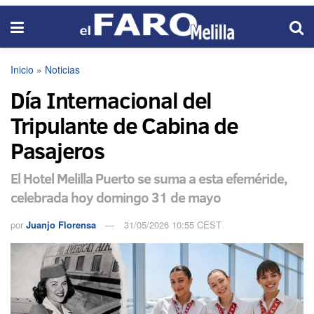
Inicio
»
Noticias
Día Internacional del
Tripulante de Cabina de
Pasajeros
El Hotel Melilla Puerto se suma a esta efeméride,
celebrada hoy domingo 31 de mayo
por
Juanjo Florensa
31/05/2026 10:55 CEST