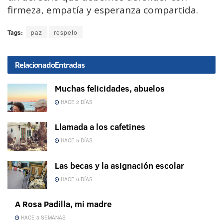
firmeza, empatía y esperanza compartida.
Tags:
paz
respeto
Relacionado
Entradas
Muchas felicidades, abuelos
HACE 2 DÍAS
Llamada a los cafetines
HACE 5 DÍAS
Las becas y la asignación escolar
HACE 6 DÍAS
A Rosa Padilla, mi madre
HACE 3 SEMANAS