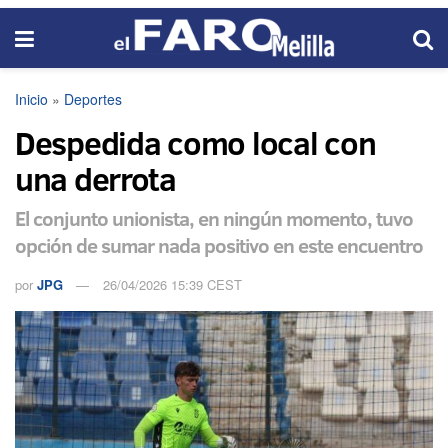
Inicio
»
Deportes
Despedida como local con
una derrota
El conjunto unionista, en ningún momento, tuvo
opción de sumar nada positivo en este encuentro
por
JPG
26/04/2026 15:39 CEST