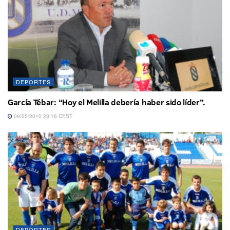
DEPORTES
García Tébar: “Hoy el Melilla debería haber sido líder”.
09/05/2010 23:16 CEST
DEPORTES