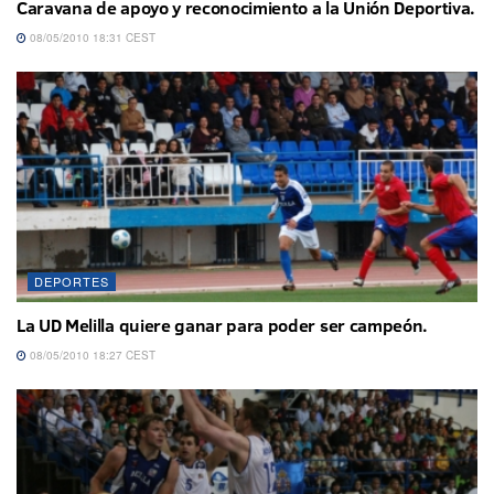
Caravana de apoyo y reconocimiento a la Unión Deportiva.
08/05/2010 18:31 CEST
DEPORTES
La UD Melilla quiere ganar para poder ser campeón.
08/05/2010 18:27 CEST