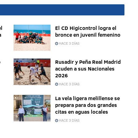
l
El CD Higicontrol logra el
a
bronce en juvenil femenino
HACE 3 DÍAS
o
Rusadir y Peña Real Madrid
acuden a sus Nacionales
2026
HACE 3 DÍAS
La vela ligera melillense se
prepara para dos grandes
citas en aguas locales
HACE 3 DÍAS