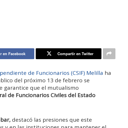
r en Facebook
Compartir en Twitter
ependiente de Funcionarios (CSIF) Melilla
ha
blico del próximo 13 de febrero se
 garantice que el mutualismo
l de Funcionarios Civiles del Estado
obar,
destacó las presiones que este
es y en las instituciones para mantener el