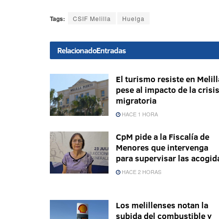
Tags:
CSIF Melilla
Huelga
Relacionado
Entradas
El turismo resiste en Melill
pese al impacto de la crisi
migratoria
HACE 1 HORA
CpM pide a la Fiscalía de
Menores que intervenga
para supervisar las acogid
HACE 2 HORAS
Los melillenses notan la
subida del combustible y