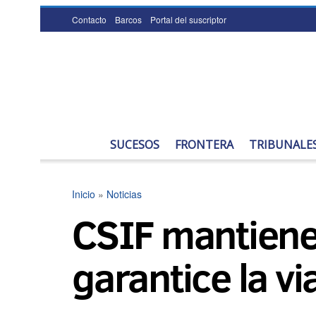
Contacto
Barcos
Portal del suscriptor
SUCESOS
FRONTERA
TRIBUNALE
Inicio
»
Noticias
CSIF mantiene 
garantice la v