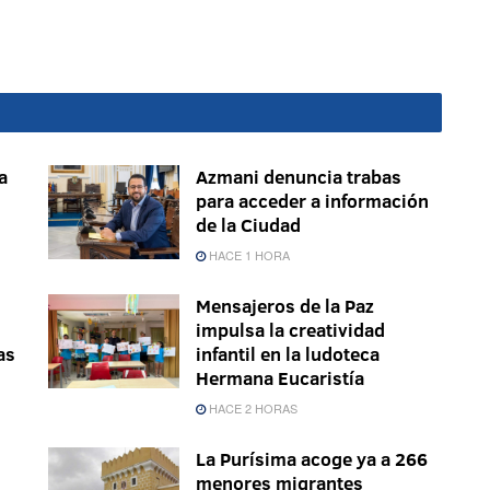
a
Azmani denuncia trabas
s
para acceder a información
de la Ciudad
HACE 1 HORA
Mensajeros de la Paz
impulsa la creatividad
as
infantil en la ludoteca
Hermana Eucaristía
HACE 2 HORAS
La Purísima acoge ya a 266
menores migrantes