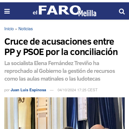
Inicio
»
Noticias
Cruce de acusaciones entre
PP y PSOE por la conciliación
La socialista Elena Fernández Treviño ha
reprochado al Gobierno la gestión de recursos
como las aulas matinales o las ludotecas
por
Juan Luis Espinosa
04/10/2024 17:25 CEST