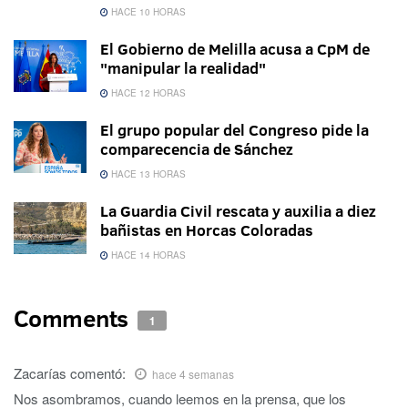
HACE 10 HORAS
El Gobierno de Melilla acusa a CpM de
"manipular la realidad"
HACE 12 HORAS
El grupo popular del Congreso pide la
comparecencia de Sánchez
HACE 13 HORAS
La Guardia Civil rescata y auxilia a diez
bañistas en Horcas Coloradas
HACE 14 HORAS
Comments
1
Zacarías
comentó:
hace 4 semanas
Nos asombramos, cuando leemos en la prensa, que los