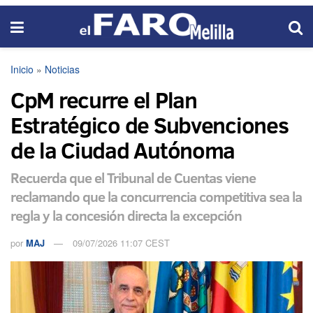
Inicio
»
Noticias
CpM recurre el Plan
Estratégico de Subvenciones
de la Ciudad Autónoma
Recuerda que el Tribunal de Cuentas viene
reclamando que la concurrencia competitiva sea la
regla y la concesión directa la excepción
por
MAJ
09/07/2026 11:07 CEST