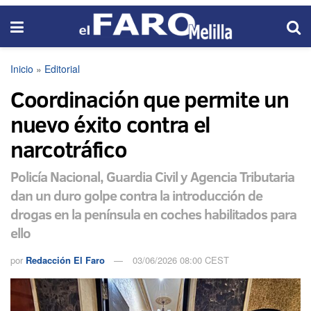
Inicio
»
Editorial
Coordinación que permite un
nuevo éxito contra el
narcotráfico
Policía Nacional, Guardia Civil y Agencia Tributaria
dan un duro golpe contra la introducción de
drogas en la península en coches habilitados para
ello
por
Redacción El Faro
03/06/2026 08:00 CEST