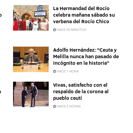
La Hermandad del Rocío
o
celebra mañana sábado su
verbena del Rocío Chico
HACE 20 MINUTOS
Adolfo Hernández: "Ceuta y
Melilla nunca han pasado de
incógnito en la historia"
HACE 1 HORA
Vivas, satisfecho con el
a
respaldo de la corona al
pueblo ceutí
HACE 2 HORAS