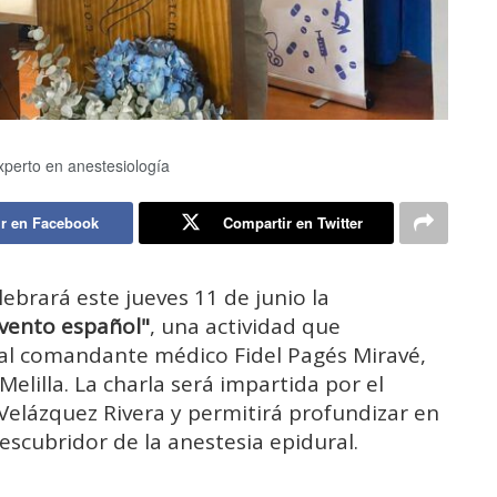
perto en anestesiología
r en Facebook
Compartir en Twitter
ebrará este jueves 11 de junio la
nvento español"
, una actividad que
al comandante médico Fidel Pagés Miravé,
elilla. La charla será impartida por el
elázquez Rivera y permitirá profundizar en
descubridor de la anestesia epidural.