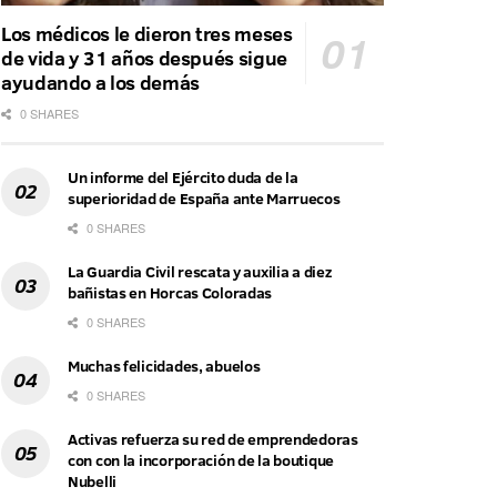
Los médicos le dieron tres meses
de vida y 31 años después sigue
ayudando a los demás
0 SHARES
Un informe del Ejército duda de la
superioridad de España ante Marruecos
0 SHARES
La Guardia Civil rescata y auxilia a diez
bañistas en Horcas Coloradas
0 SHARES
Muchas felicidades, abuelos
0 SHARES
Activas refuerza su red de emprendedoras
con con la incorporación de la boutique
Nubelli