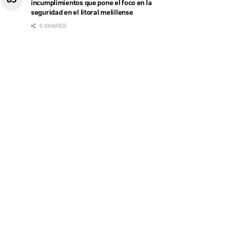
incumplimientos que pone el foco en la
seguridad en el litoral melillense
0 SHARES