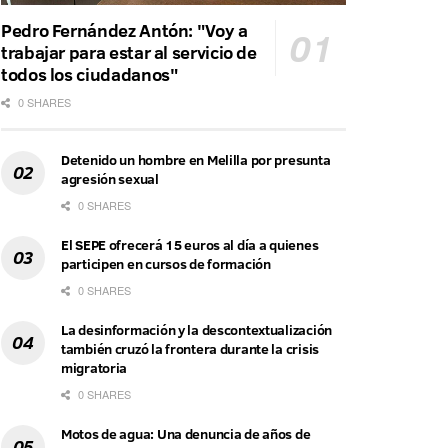
Pedro Fernández Antón: "Voy a
trabajar para estar al servicio de
todos los ciudadanos"
0 SHARES
Detenido un hombre en Melilla por presunta
agresión sexual
0 SHARES
El SEPE ofrecerá 15 euros al día a quienes
participen en cursos de formación
0 SHARES
La desinformación y la descontextualización
también cruzó la frontera durante la crisis
migratoria
0 SHARES
Motos de agua: Una denuncia de años de