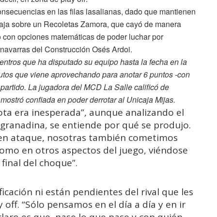
nsecuencias en las filas lasalianas, dado que mantienen
entaja sobre un Recoletas Zamora, que cayó de manera
to con opciones matemáticas de poder luchar por
s navarras del Construcción Osés Ardoi.
entros que ha disputado su equipo hasta la fecha en la
utos que viene aprovechando para anotar 6 puntos -con
 partido. La jugadora del MCD La Salle calificó de
mostró confiada en poder derrotar al Unicaja Mijas.
ota era inesperada”, aunque analizando el
t granadina, se entiende por qué se produjo.
 en ataque, nosotras también cometimos
 como en otros aspectos del juego, viéndose
 final del choque”.
ficación ni están pendientes del rival que les
 off. “Sólo pensamos en el día a día y en ir
laro es que, pase lo que pase y con quién