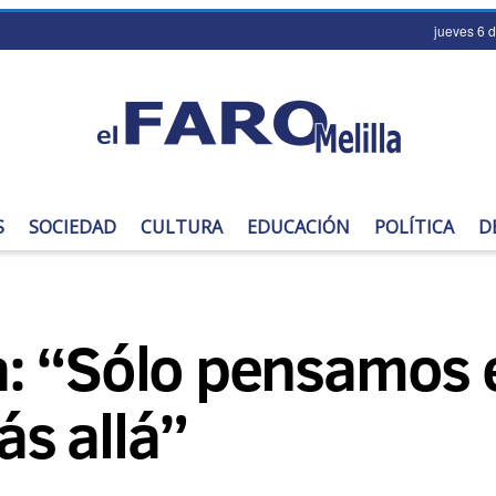
jueves 6 
S
SOCIEDAD
CULTURA
EDUCACIÓN
POLÍTICA
D
 “Sólo pensamos en
s allá”