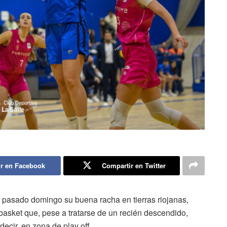
r en Facebook
Compartir en Twitter
l pasado domingo su buena racha en tierras riojanas,
basket que, pese a tratarse de un recién descendido,
ecir, en zona de play off.