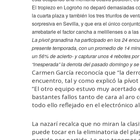
El tropiezo en Logroño no deparó demasiadas co
la cuarta plaza y también los tres triunfos de v
sorpresiva en Sevilla, y que era el único conjun
arrebatarle el factor cancha a melillenses o a la
La pívot granadina ha participado en los 24 encu
presente temporada, con un promedio de 14 min
un 56% de acierto- y capturar unos 4 rebotes por
“inesperada” la derrota del pasado domingo y se 
Carmen García reconocía que “la derr
encuentro, tal y como explicó la pívo
“El otro equipo estuvo muy acertado
bastantes fallos tanto de cara al aro
todo ello reflejado en el electrónico al
La nazarí recalca que no miran la clasi
puede tocar en la eliminatoria del play
partido por partido. Lo que tenemos c