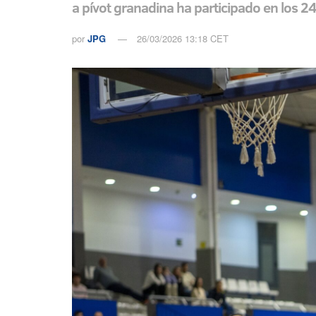
a pívot granadina ha participado en los 
por
JPG
26/03/2026 13:18 CET