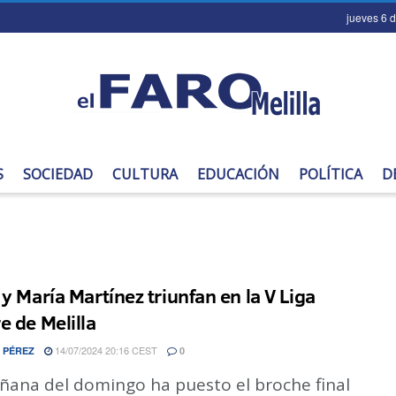
jueves 6 
S
SOCIEDAD
CULTURA
EDUCACIÓN
POLÍTICA
D
 y María Martínez triunfan en la V Liga
e de Melilla
14/07/2024 20:16 CEST
 PÉREZ
0
ñana del domingo ha puesto el broche final