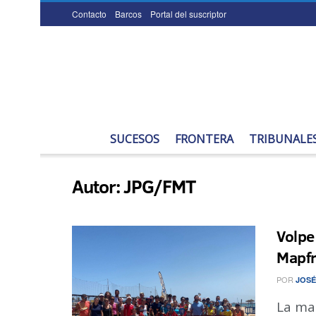
Contacto
Barcos
Portal del suscriptor
SUCESOS
FRONTERA
TRIBUNALE
Autor:
JPG/FMT
Volpe
Mapfr
POR
JOSÉ
La ma