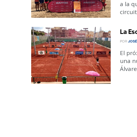
a la q
circuit
La Esc
POR
JOSÉ
El pr
una n
Álvare