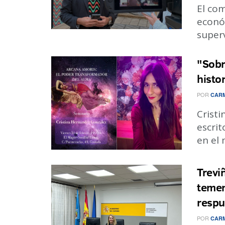
El com
econó
superv
"Sobr
histo
POR
CARM
Crist
escrit
en el 
Trevi
temem
respu
POR
CARM