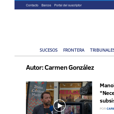
Contacto
Barcos
Portal del suscriptor
SUCESOS
FRONTERA
TRIBUNALE
Autor:
Carmen González
Manol
"Nece
subsi
POR
CARM