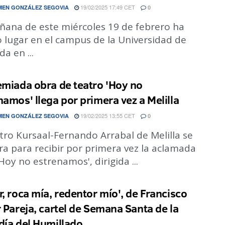
19/02/2025 17:49 CET
EN GONZÁLEZ SEGOVIA
0
ñana de este miércoles 19 de febrero ha
 lugar en el campus de la Universidad de
a en ...
emiada obra de teatro 'Hoy no
namos' llega por primera vez a Melilla
19/02/2025 13:55 CET
EN GONZÁLEZ SEGOVIA
0
tro Kursaal-Fernando Arrabal de Melilla se
a para recibir por primera vez la aclamada
Hoy no estrenamos', dirigida ...
r, roca mía, redentor mío', de Francisco
r Pareja, cartel de Semana Santa de la
día del Humillado