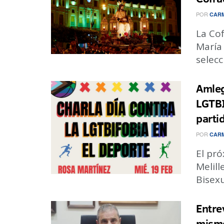
POR
CARM
La Co
María 
selecc
Amleg
LGTBI
parti
POR
CARM
El pró
Melill
Bisexu
Entre
mismo