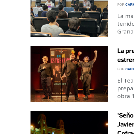
POR
CARM
La ma
tenido
Granad
La pr
estre
POR
CARM
El Tea
prepar
obra '
'Seño
Javie
Cofra