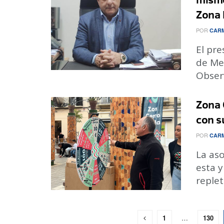
Zona 
POR
CARM
El pr
de Mel
Observ
Zona 
con s
POR
CARM
La as
esta 
replet
1
…
130