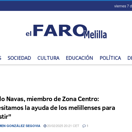
viernes 7 
S
SOCIEDAD
CULTURA
EDUCACIÓN
POLÍTICA
D
o Navas, miembro de Zona Centro:
sitamos la ayuda de los melillenses para
stir"
20/02/2025 20:21 CET
EN GONZÁLEZ SEGOVIA
1