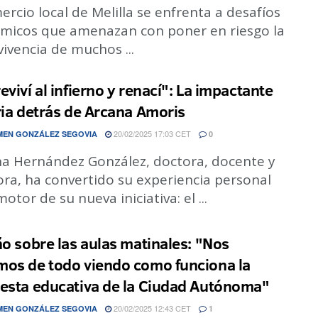
ercio local de Melilla se enfrenta a desafíos
micos que amenazan con poner en riesgo la
ivencia de muchos ...
eviví al infierno y renací": La impactante
ria detrás de Arcana Amoris
20/02/2025 17:03 CET
EN GONZÁLEZ SEGOVIA
0
ina Hernández González, doctora, docente y
ora, ha convertido su experiencia personal
motor de su nueva iniciativa: el ...
ño sobre las aulas matinales: "Nos
os de todo viendo como funciona la
esta educativa de la Ciudad Autónoma"
20/02/2025 12:43 CET
EN GONZÁLEZ SEGOVIA
1