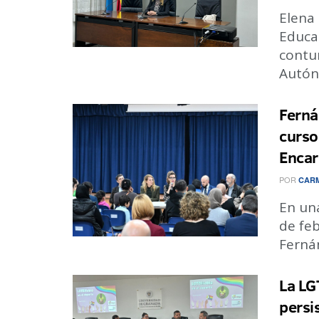
Elena 
Educac
contu
Autón
Ferná
curso
Encar
POR
CARM
En un
de feb
Fernán
La LG
persi