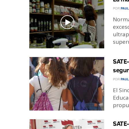
POR
PAUL
Norma
exces
ultra
superm
SATE-
segun
POR
PAUL
El Si
Educac
propu
SATE-