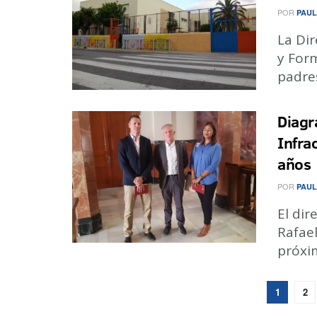
POR
PAUL
La Dir
y Form
padres
Diagr
Infra
años
POR
PAUL
El dir
Rafae
próxim
1
2