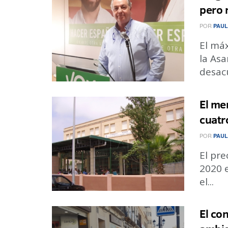
pero 
POR
PAUL
El máx
la As
desacu
El me
cuatr
POR
PAUL
El pre
2020 e
el...
El co