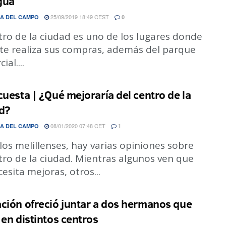
gua
25/09/2019 18:49 CEST
A DEL CAMPO
0
tro de la ciudad es uno de los lugares donde
nte realiza sus compras, además del parque
al....
cuesta | ¿Qué mejoraría del centro de la
d?
08/01/2020 07:48 CET
A DEL CAMPO
1
los melillenses, hay varias opiniones sobre
tro de la ciudad. Mientras algunos ven que
esita mejoras, otros...
ción ofreció juntar a dos hermanos que
 en distintos centros