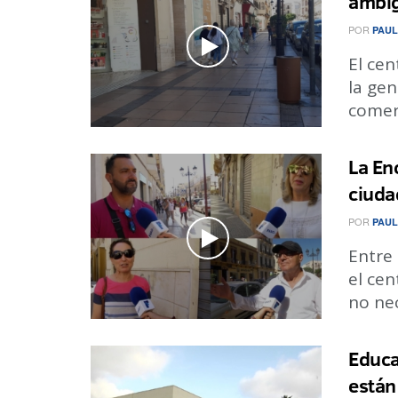
ambi
POR
PAUL
El cen
la ge
comerci
La En
ciuda
POR
PAUL
Entre 
el cen
no nec
Educa
están