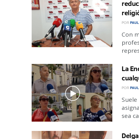
reduc
relig
POR
PAUL
Con m
profes
repres
La En
cualq
POR
PAUL
Suele
asigna
sea ca
Delga