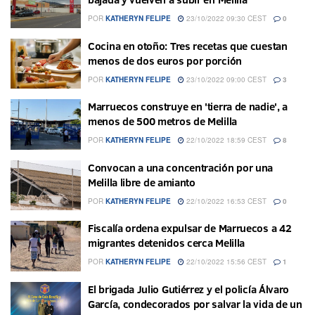
POR
KATHERYN FELIPE
23/10/2022 09:30 CEST
0
Cocina en otoño: Tres recetas que cuestan
menos de dos euros por porción
POR
KATHERYN FELIPE
23/10/2022 09:00 CEST
3
Marruecos construye en 'tierra de nadie', a
menos de 500 metros de Melilla
POR
KATHERYN FELIPE
22/10/2022 18:59 CEST
8
Convocan a una concentración por una
Melilla libre de amianto
POR
KATHERYN FELIPE
22/10/2022 16:53 CEST
0
Fiscalía ordena expulsar de Marruecos a 42
migrantes detenidos cerca Melilla
POR
KATHERYN FELIPE
22/10/2022 15:56 CEST
1
El brigada Julio Gutiérrez y el policía Álvaro
García, condecorados por salvar la vida de un