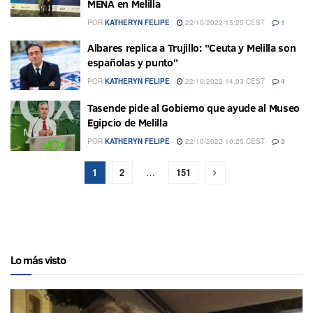
MENA en Melilla
POR
KATHERYN FELIPE
22/10/2022 15:25 CEST
1
Albares replica a Trujillo: "Ceuta y Melilla son
españolas y punto"
POR
KATHERYN FELIPE
22/10/2022 14:03 CEST
4
Tasende pide al Gobierno que ayude al Museo
Egipcio de Melilla
POR
KATHERYN FELIPE
22/10/2022 10:25 CEST
2
1
2
…
151
Lo más visto