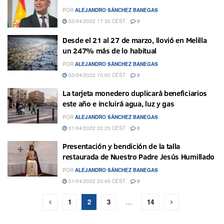
POR
ALEJANDRO SÁNCHEZ BANEGAS
03/04/2022 17:30 CEST
0
Desde el 21 al 27 de marzo, llovió en Melilla
un 247% más de lo habitual
POR
ALEJANDRO SÁNCHEZ BANEGAS
03/04/2022 10:00 CEST
0
La tarjeta monedero duplicará beneficiarios
este año e incluirá agua, luz y gas
POR
ALEJANDRO SÁNCHEZ BANEGAS
01/04/2022 22:25 CEST
0
Presentación y bendición de la talla
restaurada de Nuestro Padre Jesús Humillado
POR
ALEJANDRO SÁNCHEZ BANEGAS
01/04/2022 20:45 CEST
0
1
2
3
…
14