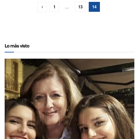
1
…
13
14
Lo más visto