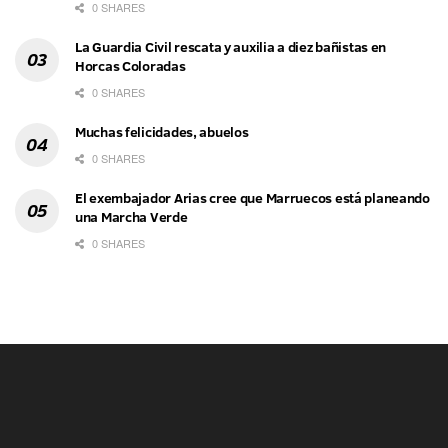
0 SHARES
La Guardia Civil rescata y auxilia a diez bañistas en
Horcas Coloradas
0 SHARES
Muchas felicidades, abuelos
0 SHARES
El exembajador Arias cree que Marruecos está planeando
una Marcha Verde
0 SHARES