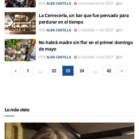
POR
ALBA CASTILLA
02/05/2026 08:30 CEST
0
La Cervecería, un bar que fue pensado para
perdurar en el tiempo
POR
ALBA CASTILLA
01/05/2026 11:00 CEST
0
No habrá madre sin flor en el primer domingo
de mayo
POR
ALBA CASTILLA
01/05/2026 10:30 CEST
0
1
…
22
23
24
…
42
Lo más visto