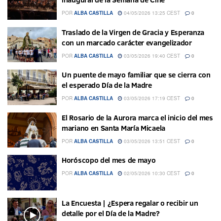
POR
ALBA CASTILLA
04/05/2026 13:25 CEST
0
Traslado de la Virgen de Gracia y Esperanza
con un marcado carácter evangelizador
POR
ALBA CASTILLA
03/05/2026 19:40 CEST
0
Un puente de mayo familiar que se cierra con
el esperado Día de la Madre
POR
ALBA CASTILLA
03/05/2026 17:19 CEST
0
El Rosario de la Aurora marca el inicio del mes
mariano en Santa María Micaela
POR
ALBA CASTILLA
03/05/2026 13:51 CEST
0
Horóscopo del mes de mayo
POR
ALBA CASTILLA
02/05/2026 10:30 CEST
0
La Encuesta | ¿Espera regalar o recibir un
detalle por el Día de la Madre?