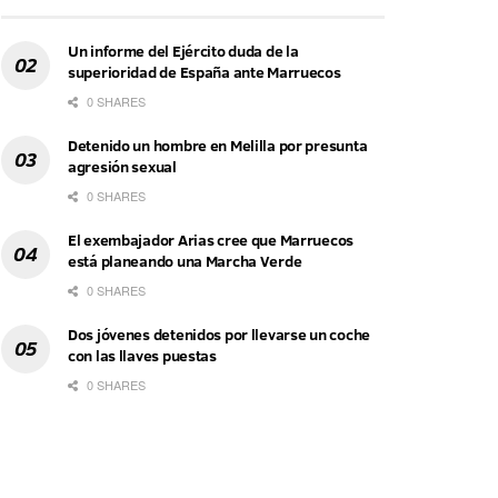
Un informe del Ejército duda de la
superioridad de España ante Marruecos
0 SHARES
Detenido un hombre en Melilla por presunta
agresión sexual
0 SHARES
El exembajador Arias cree que Marruecos
está planeando una Marcha Verde
0 SHARES
Dos jóvenes detenidos por llevarse un coche
con las llaves puestas
0 SHARES