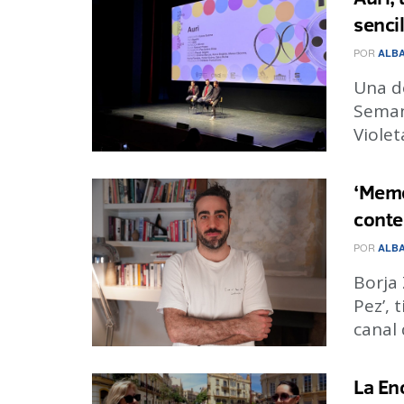
senci
POR
ALBA
Una d
Semana
Violet
‘Memo
conte
POR
ALBA
Borja
Pez’, 
canal 
La En