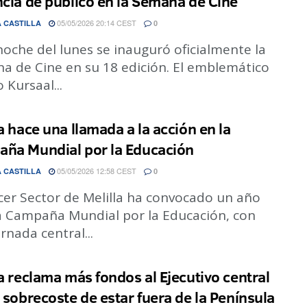
ncia de público en la Semana de Cine
05/05/2026 20:14 CEST
 CASTILLA
0
noche del lunes se inauguró oficialmente la
a de Cine en su 18 edición. El emblemático
 Kursaal...
la hace una llamada a la acción en la
ña Mundial por la Educación
05/05/2026 12:58 CEST
 CASTILLA
0
cer Sector de Melilla ha convocado un año
a Campaña Mundial por la Educación, con
rnada central...
la reclama más fondos al Ejecutivo central
l sobrecoste de estar fuera de la Península