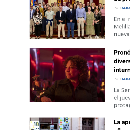
POR
ALBA
En el 
Melil
nueva 
Pronó
diver
inter
POR
ALBA
La Se
el jue
protag
La ap