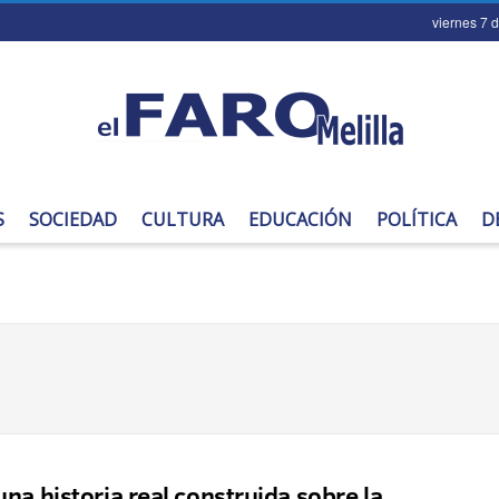
viernes 7 
S
SOCIEDAD
CULTURA
EDUCACIÓN
POLÍTICA
D
una historia real construida sobre la