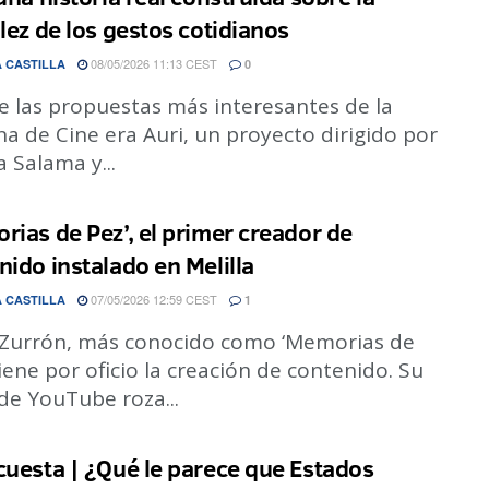
llez de los gestos cotidianos
08/05/2026 11:13 CEST
 CASTILLA
0
e las propuestas más interesantes de la
 de Cine era Auri, un proyecto dirigido por
a Salama y...
rias de Pez’, el primer creador de
nido instalado en Melilla
07/05/2026 12:59 CEST
 CASTILLA
1
 Zurrón, más conocido como ‘Memorias de
tiene por oficio la creación de contenido. Su
de YouTube roza...
cuesta | ¿Qué le parece que Estados