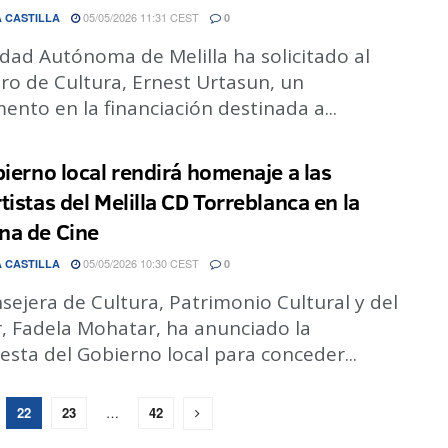
05/05/2026 11:31 CEST
 CASTILLA
0
dad Autónoma de Melilla ha solicitado al
ro de Cultura, Ernest Urtasun, un
ento en la financiación destinada a...
bierno local rendirá homenaje a las
tistas del Melilla CD Torreblanca en la
a de Cine
05/05/2026 10:30 CEST
 CASTILLA
0
sejera de Cultura, Patrimonio Cultural y del
, Fadela Mohatar, ha anunciado la
sta del Gobierno local para conceder...
22
23
…
42