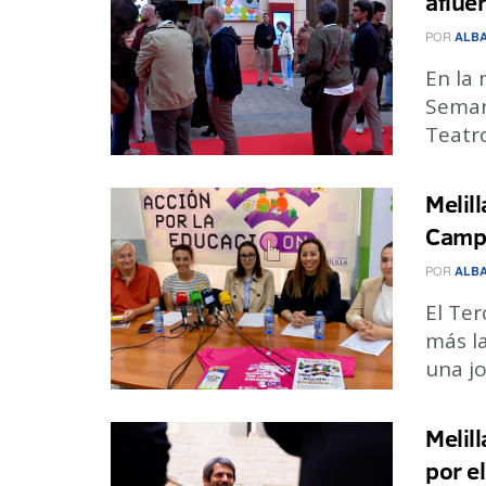
aflue
POR
ALBA
En la 
Seman
Teatro
Melil
Campa
POR
ALBA
El Ter
más l
una jo
Melil
por e