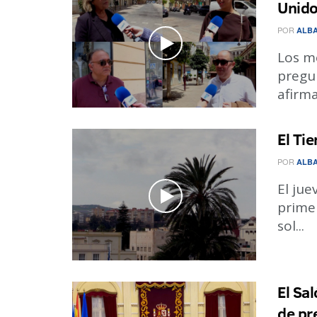
Unido
POR
ALBA
Los me
pregu
afirma
El Ti
POR
ALBA
El jue
prime
sol...
El Sa
de pr