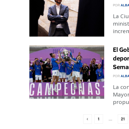
POR
ALBA
La Ciu
minist
increm
El Go
depor
Seman
POR
ALBA
La con
Mayor
propue
1
…
21