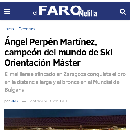
Inicio
»
Deportes
Ángel Perpén Martínez,
campeón del mundo de Ski
Orientación Máster
El melillense afincado en Zaragoza conquista el oro
en la distancia larga y el bronce en el Mundial de
Bulgaria
por
JPG
27/01/2026 16:41 CET