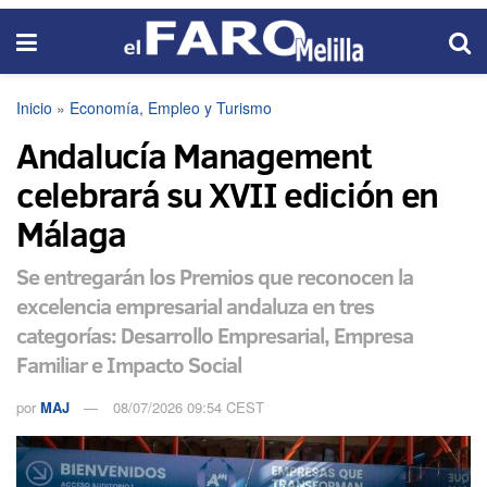
Inicio
»
Economía, Empleo y Turismo
Andalucía Management
celebrará su XVII edición en
Málaga
Se entregarán los Premios que reconocen la
excelencia empresarial andaluza en tres
categorías: Desarrollo Empresarial, Empresa
Familiar e Impacto Social
por
MAJ
08/07/2026 09:54 CEST