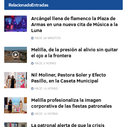
Relacionado
Entradas
Arcángel llena de flamenco la Plaza de
Armas en una nueva cita de Música a la
Luna
HACE 28 MINUTOS
Melilla, de la presión al alivio sin quitar
el ojo a la frontera
HACE 3 HORAS
Nil Moliner, Pastora Soler y Efecto
Pasillo, en la Caseta Municipal
HACE 10 HORAS
Melilla profesionaliza la imagen
corporativa de las fiestas patronales
HACE 10 HORAS
La patronal alerta de que la crisis