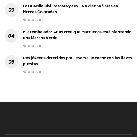
La Guardia Civil rescata y auxilia a diez bañistas en
Horcas Coloradas
0 SHARES
El exembajador Arias cree que Marruecos está planeando
una Marcha Verde
0 SHARES
Dos jóvenes detenidos por llevarse un coche con las llaves
puestas
0 SHARES