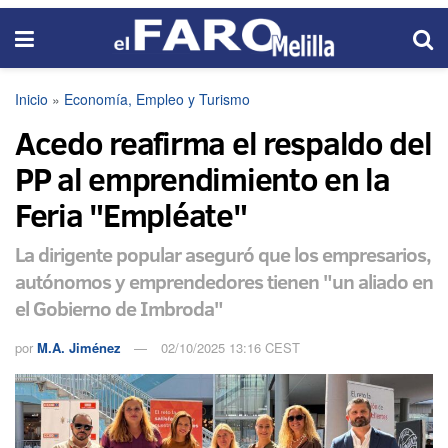
Inicio
»
Economía, Empleo y Turismo
Acedo reafirma el respaldo del
PP al emprendimiento en la
Feria "Empléate"
La dirigente popular aseguró que los empresarios,
autónomos y emprendedores tienen "un aliado en
el Gobierno de Imbroda"
por
M.A. Jiménez
02/10/2025 13:16 CEST