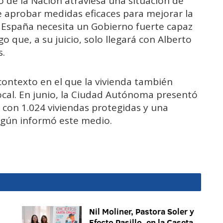
 de la Nación atraviesa una situación de
e aprobar medidas eficaces para mejorar la
 España necesita un Gobierno fuerte capaz
o que, a su juicio, solo llegará con Alberto
s.
contexto en el que la vivienda también
ocal. En junio, la Ciudad Autónoma presentó
 con 1.024 viviendas protegidas y una
según informó este medio.
Nil Moliner, Pastora Soler y
Efecto Pasillo, en la Caseta