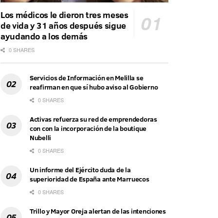
Los médicos le dieron tres meses
de vida y 31 años después sigue
ayudando a los demás
0 SHARES
Servicios de Información en Melilla se
reafirman en que sí hubo aviso al Gobierno
0 SHARES
Activas refuerza su red de emprendedoras
con con la incorporación de la boutique
Nubelli
0 SHARES
Un informe del Ejército duda de la
superioridad de España ante Marruecos
0 SHARES
Trillo y Mayor Oreja alertan de las intenciones