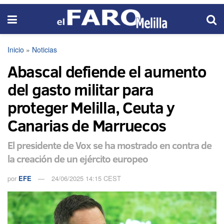
Inicio
»
Noticias
Abascal defiende el aumento
del gasto militar para
proteger Melilla, Ceuta y
Canarias de Marruecos
El presidente de Vox se ha mostrado en contra de
la creación de un ejército europeo
por
EFE
24/06/2025 14:15 CEST