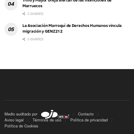
Marruecos
0 SHARES
La Asociación Marroquí de Derechos Humanos vincula
migración y GENZ212
0 SHARES
Medio auditado por
Contacto
Aviso legal
Términos de uso
Política de privacidad
Política de Cookies