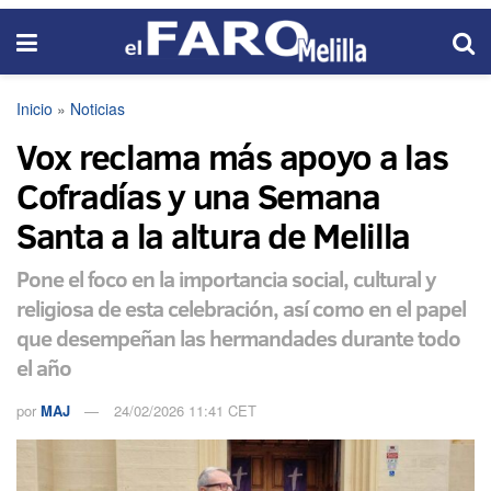
Inicio
»
Noticias
Vox reclama más apoyo a las
Cofradías y una Semana
Santa a la altura de Melilla
Pone el foco en la importancia social, cultural y
religiosa de esta celebración, así como en el papel
que desempeñan las hermandades durante todo
el año
por
MAJ
24/02/2026 11:41 CET