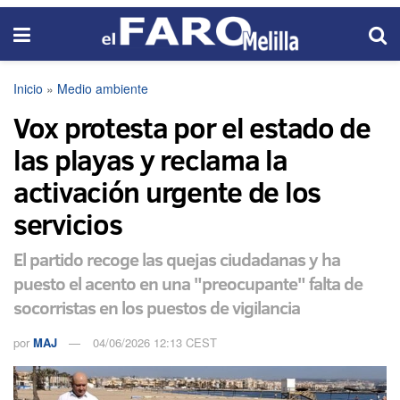
Inicio
»
Medio ambiente
Vox protesta por el estado de
las playas y reclama la
activación urgente de los
servicios
El partido recoge las quejas ciudadanas y ha
puesto el acento en una "preocupante" falta de
socorristas en los puestos de vigilancia
por
MAJ
04/06/2026 12:13 CEST