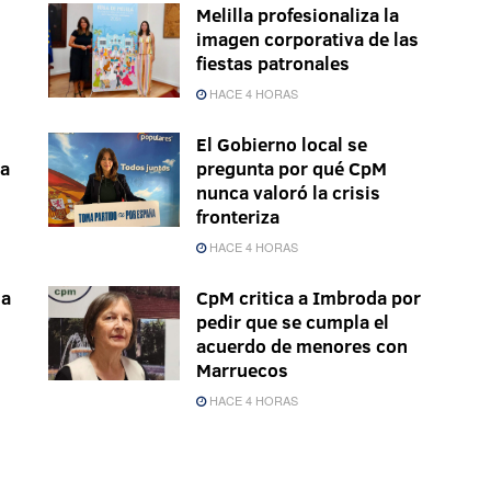
Melilla profesionaliza la
imagen corporativa de las
fiestas patronales
HACE 4 HORAS
El Gobierno local se
la
pregunta por qué CpM
nunca valoró la crisis
fronteriza
HACE 4 HORAS
ma
CpM critica a Imbroda por
pedir que se cumpla el
acuerdo de menores con
Marruecos
HACE 4 HORAS