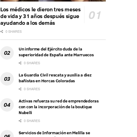
Los médicos le dieron tres meses
de vida y 31 años después sigue
ayudando a los demás
0 SHARES
Un informe del Ejército duda de la
superioridad de España ante Marruecos
0 SHARES
La Guardia Civil rescata y auxilia a diez
bañistas en Horcas Coloradas
0 SHARES
Activas refuerza su red de emprendedoras
con con la incorporación de la boutique
Nubelli
0 SHARES
Servicios de Información en Melilla se