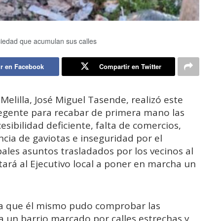
uciedad que acumulan sus calles
r en Facebook
Compartir en Twitter
elilla, José Miguel Tasende, realizó este
Regente para recabar de primera mano las
sibilidad deficiente, falta de comercios,
cia de gaviotas e inseguridad por el
les asuntos trasladados por los vecinos al
ará al Ejecutivo local a poner en marcha un
ra que él mismo pudo comprobar las
a un barrio marcado por calles estrechas y