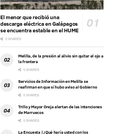
El menor que recibió una
descarga eléctrica en Galápagos
se encuentra estable en el HUME
0 SHARES
Melilla, de la presión al alivio sin quitar el ojo a
la frontera
0 SHARES
Servicios de Información en Melilla se
reafirman en que sí hubo aviso al Gobierno
0 SHARES
Trillo y Mayor Oreja alertan de las intenciones
de Marruecos
0 SHARES
La Encuesta | ¿Qué haría usted con los