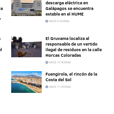
descarga eléctrica en
la
Galápagos se encuentra
estable en el HUME
’
HACE 8 HORAS
a
El Gruvama localiza al
responsable de un vertido
el
ilegal de residuos en la calle
Horcas Coloradas
HACE 10 HORAS
Fuengirola, el rincón de la
Costa del Sol
HACE 11 HORAS