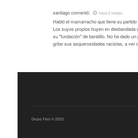
santiago
comentó:
hace 2 meses
Habló el mamarracho que tiene su partido
Los suyos propios huyen en desbandada de
su "fundación" de baratillo. No ha dado u
gritar sus asquerosidades racistas, a ver q
Grupo Faro © 2023