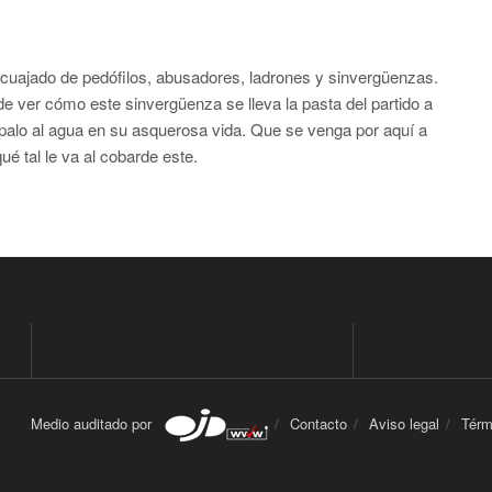
 cuajado de pedófilos, abusadores, ladrones y sinvergüenzas.
 ver cómo este sinvergüenza se lleva la pasta del partido a
n palo al agua en su asquerosa vida. Que se venga por aquí a
ué tal le va al cobarde este.
Medio auditado por
Contacto
Aviso legal
Térm