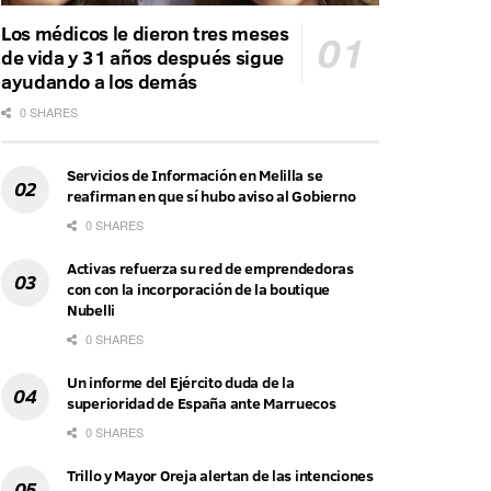
Los médicos le dieron tres meses
de vida y 31 años después sigue
ayudando a los demás
0 SHARES
Servicios de Información en Melilla se
reafirman en que sí hubo aviso al Gobierno
0 SHARES
Activas refuerza su red de emprendedoras
con con la incorporación de la boutique
Nubelli
0 SHARES
Un informe del Ejército duda de la
superioridad de España ante Marruecos
0 SHARES
Trillo y Mayor Oreja alertan de las intenciones