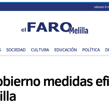
sábado 8 
S
SOCIEDAD
CULTURA
EDUCACIÓN
POLÍTICA
D
obierno medidas ef
illa