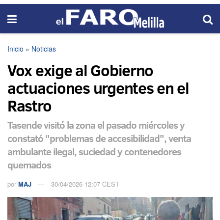
Inicio
»
Noticias
Vox exige al Gobierno
actuaciones urgentes en el
Rastro
Tasende visitó la zona el pasado miércoles y
constató "problemas de accesibilidad", venta
ambulante ilegal, suciedad y contenedores
quemados
por
MAJ
30/04/2026 12:07 CEST