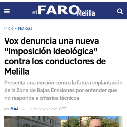
Inicio
»
Noticias
Vox denuncia una nueva
"imposición ideológica"
contra los conductores de
Melilla
Presenta una moción contra la futura implantación
de la Zona de Bajas Emisiones por entender que
no responde a criterios técnicos
por
MAJ
22/12/2025 12:21 CET