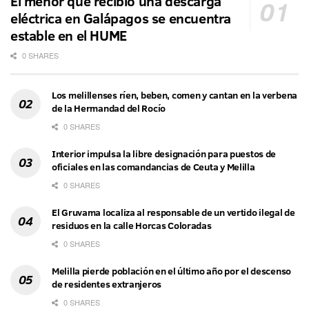
El menor que recibió una descarga
eléctrica en Galápagos se encuentra
estable en el HUME
0 SHARES
Los melillenses ríen, beben, comen y cantan en la verbena
de la Hermandad del Rocío
0 SHARES
Interior impulsa la libre designación para puestos de
oficiales en las comandancias de Ceuta y Melilla
0 SHARES
El Gruvama localiza al responsable de un vertido ilegal de
residuos en la calle Horcas Coloradas
0 SHARES
Melilla pierde población en el último año por el descenso
de residentes extranjeros
0 SHARES