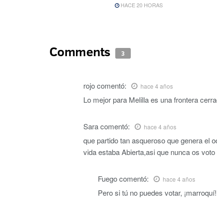
HACE 20 HORAS
Comments
3
rojo
comentó:
hace 4 años
Lo mejor para Melilla es una frontera cerr
Sara
comentó:
hace 4 años
que partido tan asqueroso que genera el odi
vida estaba Abierta,asi que nunca os voto
Fuego
comentó:
hace 4 años
Pero si tú no puedes votar, ¡marroquí!