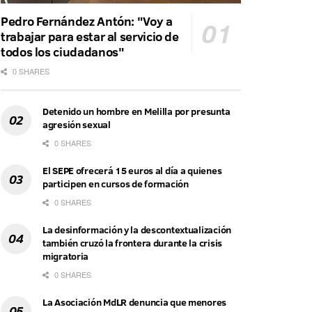
Pedro Fernández Antón: "Voy a
trabajar para estar al servicio de
todos los ciudadanos"
0 SHARES
Detenido un hombre en Melilla por presunta
agresión sexual
0 SHARES
El SEPE ofrecerá 15 euros al día a quienes
participen en cursos de formación
0 SHARES
La desinformación y la descontextualización
también cruzó la frontera durante la crisis
migratoria
0 SHARES
La Asociación MdLR denuncia que menores