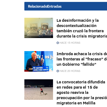
Relacionado
Entradas
La desinformación y la
descontextualización
también cruzó la frontera
durante la crisis migratori
HACE 15 HORAS
Imbroda achaca la crisis d
las fronteras al "fracaso" d
un Gobierno "fallido"
HACE 20 HORAS
La convocatoria difundida
en redes para el 15 de
agosto reaviva la
preocupación por la presi
migratoria en Melilla