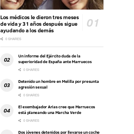
Los médicos le dieron tres meses
de vida y 31 años después sigue
ayudando a los demás
0 SHARES
Un informe del Ejército duda de la
superioridad de España ante Marruecos
0 SHARES
Detenido un hombre en Melilla por presunta
agresión sexual
0 SHARES
El exembajador Arias cree que Marruecos
está planeando una Marcha Verde
0 SHARES
Dos jóvenes detenidos por llevarse un coche