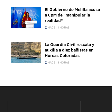
El Gobierno de Melilla acusa
a CpM de "manipular la
realidad"
HACE 11 HORAS
La Guardia Civil rescata y
auxilia a diez bañistas en
z
Horcas Coloradas
HACE 13 HORAS