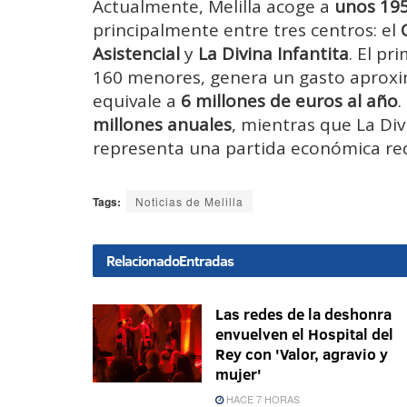
Actualmente, Melilla acoge a
unos 195
principalmente entre tres centros: el
Asistencial
y
La Divina Infantita
. El p
160 menores, genera un gasto aprox
equivale a
6 millones de euros al año
.
millones anuales
, mientras que La Div
representa una partida económica red
Tags:
Noticias de Melilla
Relacionado
Entradas
Las redes de la deshonra
envuelven el Hospital del
Rey con 'Valor, agravio y
mujer'
HACE 7 HORAS