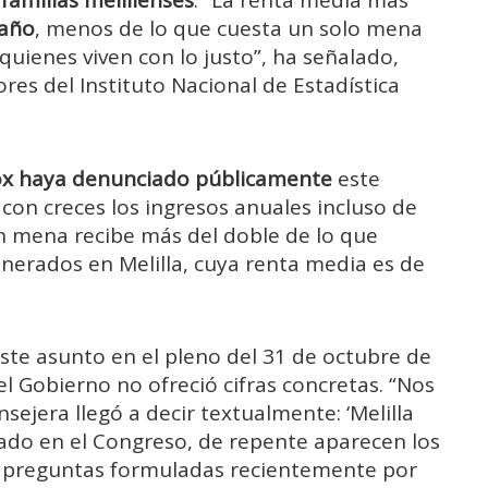
amilias melillenses
. “La renta media más
 año
, menos de lo que cuesta un solo mena
 quienes viven con lo justo”, ha señalado,
es del Instituto Nacional de Estadística
ox haya denunciado públicamente
este
con creces los ingresos anuales incluso de
n mena recibe más del doble de lo que
nerados en Melilla, cuya renta media es de
ste asunto en el pleno del 31 de octubre de
l Gobierno no ofreció cifras concretas. “Nos
ejera llegó a decir textualmente: ‘Melilla
tado en el Congreso, de repente aparecen los
as preguntas formuladas recientemente por