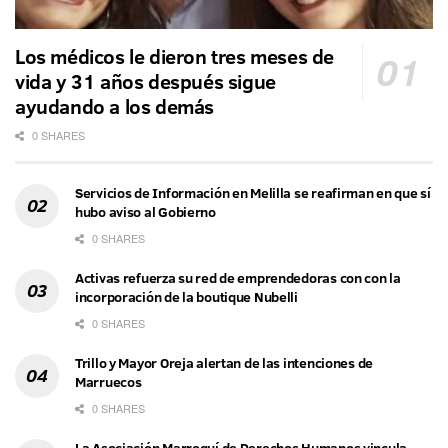
Los médicos le dieron tres meses de
vida y 31 años después sigue
ayudando a los demás
0 SHARES
Servicios de Información en Melilla se reafirman en que sí
hubo aviso al Gobierno
0 SHARES
Activas refuerza su red de emprendedoras con con la
incorporación de la boutique Nubelli
0 SHARES
Trillo y Mayor Oreja alertan de las intenciones de
Marruecos
0 SHARES
La Asociación Marroquí de Derechos Humanos vincula