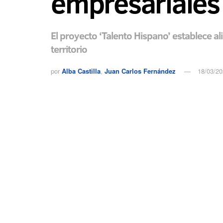
empresariales
El proyecto ‘Talento Hispano’ establece a
territorio
por
Alba Castilla
,
Juan Carlos Fernández
18/03/2