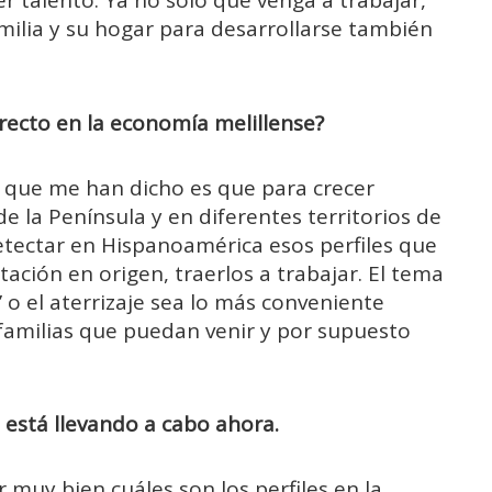
 talento. Ya no solo que venga a trabajar,
milia y su hogar para desarrollarse también
recto en la economía melillense?
lo que me han dicho es que para crecer
e la Península y en diferentes territorios de
tectar en Hispanoamérica esos perfiles que
tación en origen, traerlos a trabajar.
El tema
g’ o el aterrizaje sea lo más conveniente
familias que puedan venir y por supuesto
 está llevando a cabo ahora.
 muy bien cuáles son los perfiles en la