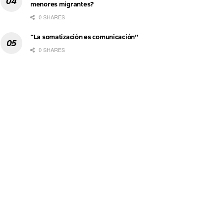
menores migrantes?
0 SHARES
“La somatización es comunicación”
0 SHARES