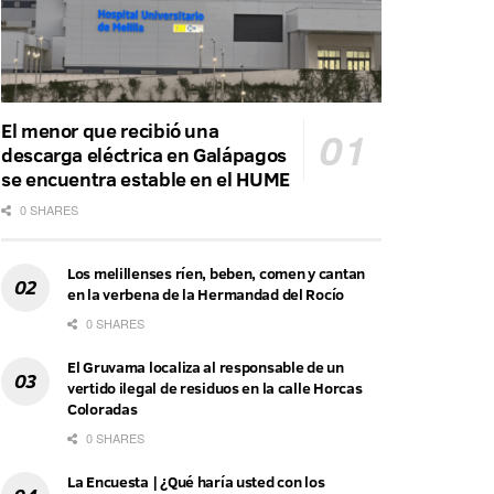
El menor que recibió una
descarga eléctrica en Galápagos
se encuentra estable en el HUME
0 SHARES
Los melillenses ríen, beben, comen y cantan
en la verbena de la Hermandad del Rocío
0 SHARES
El Gruvama localiza al responsable de un
vertido ilegal de residuos en la calle Horcas
Coloradas
0 SHARES
La Encuesta | ¿Qué haría usted con los