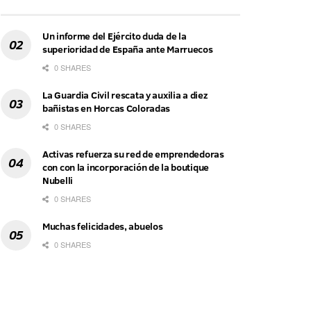
Un informe del Ejército duda de la
superioridad de España ante Marruecos
0 SHARES
La Guardia Civil rescata y auxilia a diez
bañistas en Horcas Coloradas
0 SHARES
Activas refuerza su red de emprendedoras
con con la incorporación de la boutique
Nubelli
0 SHARES
Muchas felicidades, abuelos
0 SHARES