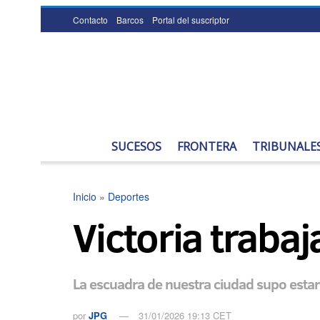
Contacto
Barcos
Portal del suscriptor
SUCESOS
FRONTERA
TRIBUNALE
Inicio
»
Deportes
Victoria trabaj
La escuadra de nuestra ciudad supo estar 
por
JPG
31/01/2026 19:13 CET