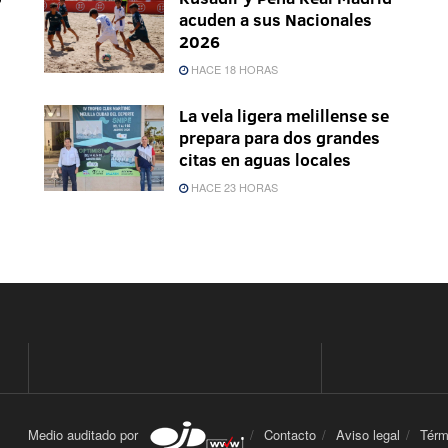
acuden a sus Nacionales
2026
HACE 18 HORAS
La vela ligera melillense se
prepara para dos grandes
citas en aguas locales
HACE 23 HORAS
Medio auditado por
Contacto
Aviso legal
Térm