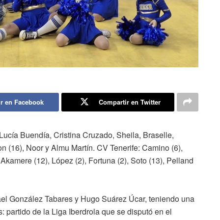
r en Facebook
Compartir en Twitter
 Lucía Buendía, Cristina Cruzado, Sheila, Braselle,
n (16), Noor y Almu Martín. CV Tenerife: Camino (6),
 Akamere (12), López (2), Fortuna (2), Soto (13), Pelland
afael González Tabares y Hugo Suárez Úcar, teniendo una
 partido de la Liga Iberdrola que se disputó en el