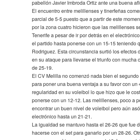
pabellón Javier Imbroda Ortiz ante una buena af
El encuentro entre melillenses y tinerfeñas com
parcial de 5-5 puesto que a partir de este momen
por la zona cuatro hicieron que las melillenses s
Tenerife a pesar de ir por detrás en el electrón
el partido hasta ponerse con un 15-15 teniendo q
Rodriguez. Esta circunstancia surtió los efectos
en su ataque para llevarse el triunfo con mucha c
de 25-19.
El CV Melilla no comenzó nada bien el segundo d
para poner una buena ventaja a su favor con un 
regularidad en su voleibol lo que hizo que le co
ponerse con un 12-12. Las melillenses, poco a poc
encontrar un buen nivel de voleibol pero aún as
electrónico hasta un 21-21.
La igualdad se mantuvo hasta el 26-26 que fue d
hacerse con el set para ganarlo por un 28-26. Otr