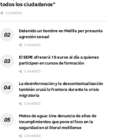
todos los ciudadanos"
0 SHARES
Detenido un hombre en Melilla por presunta
agresión sexual
0 SHARES
El SEPE ofrecerá 15 euros al día a quienes
participen en cursos de formación
0 SHARES
La desinformación y la descontextualización
también cruzó la frontera durante la crisis
migratoria
0 SHARES
Motos de agua: Una denuncia de años de
incumplimientos que pone el foco en la
seguridad en el litoral melillense
0 SHARES