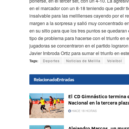
ponerse, en el tercer set, con un 4-10. La agresi
en el marcador con un 8-18 teniendo que pedir t
insalvable para las melillenses cayendo por el r
margen a la sorpresa y salió muy concentrado en 
en su sitio para que los tres puntos se quedaran
tipo de problema para hacerse con el triunfo en 
jugadoras se concentraron en el partido lograron
Javier Imbroda Ortiz para sumar el triunfo en este
Tags:
Deportes
Noticias de Melilla
Voleibol
Relacionado
Entradas
El CD Gimnástico termina e
Nacional en la tercera plaz
HACE 18 HORAS
Alejandro Marcos, un mur