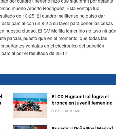
vidad del cuadro tinerfeño hizo que siguieran por delante
iempo muerto Álberto Rodríguez. Esta ventaja fue
esultado de 13-25. El cuadro melillense no quiso dar
este parcial con un 8-2 a su favor para poner las cosas
 en nuestra ciudad. El CV Melilla femenino no tuvo ningún
este parcial, puesto que en el momento, que todas las
 importantes ventajas en el electrónico del pabellón
 parcial por el resultado de 25-17.
l
El CD Higicontrol logra el
a
bronce en juvenil femenino
HACE 18 HORAS
o
Rusadir y Peña Real Madrid