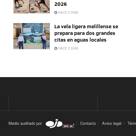
2026
HACE 2 DÍAS
La vela ligera melillense se
prepara para dos grandes
citas en aguas locales
HACE 2 DÍAS
Medio auditado por
Contacto
Aviso legal
Térm