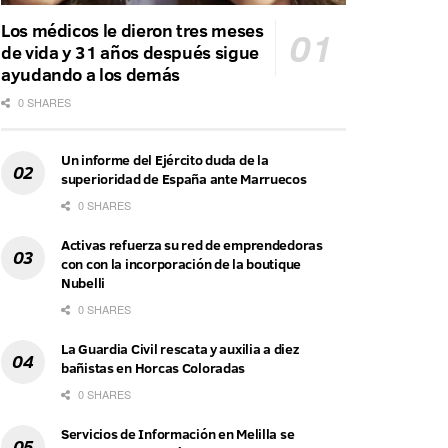
Los médicos le dieron tres meses
de vida y 31 años después sigue
ayudando a los demás
0 SHARES
Un informe del Ejército duda de la
superioridad de España ante Marruecos
0 SHARES
Activas refuerza su red de emprendedoras
con con la incorporación de la boutique
Nubelli
0 SHARES
La Guardia Civil rescata y auxilia a diez
bañistas en Horcas Coloradas
0 SHARES
Servicios de Información en Melilla se