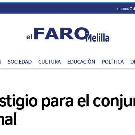
viernes 7 
S
SOCIEDAD
CULTURA
EDUCACIÓN
POLÍTICA
D
estigio para el con
nal