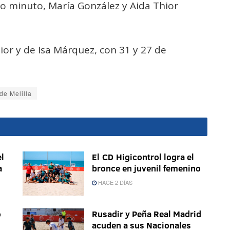
mo minuto, María González y Aida Thior
ior y de Isa Márquez, con 31 y 27 de
de Melilla
l
El CD Higicontrol logra el
a
bronce en juvenil femenino
HACE 2 DÍAS
o
Rusadir y Peña Real Madrid
acuden a sus Nacionales